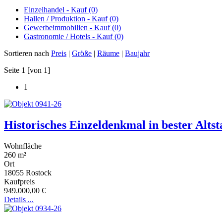
Einzelhandel - Kauf (0)
Hallen / Produktion - Kauf (0)
Gewerbeimmobilien - Kauf (0)
Gastronomie / Hotels - Kauf (0)
Sortieren nach
Preis
|
Größe
|
Räume
|
Baujahr
Seite 1 [von 1]
1
Historisches Einzeldenkmal in bester Alts
Wohnfläche
260 m²
Ort
18055
Rostock
Kaufpreis
949.000,00 €
Details ...