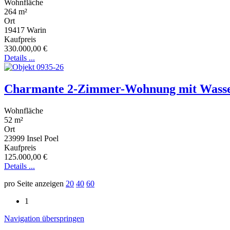
Wohnfläche
264 m²
Ort
19417
Warin
Kaufpreis
330.000,00 €
Details ...
Charmante 2-Zimmer-Wohnung mit Wasserbl
Wohnfläche
52 m²
Ort
23999
Insel Poel
Kaufpreis
125.000,00 €
Details ...
pro Seite anzeigen
20
40
60
1
Navigation überspringen