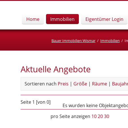
Home
Immobilien
Eigentümer Login
Bauer Immobilien Wismar
Immobilien
I
Aktuelle Angebote
Sortieren nach
Preis
|
Größe
|
Räume
|
Baujah
Seite 1 [von 0]
Es wurden keine Objektangebot
pro Seite anzeigen
10
20
30