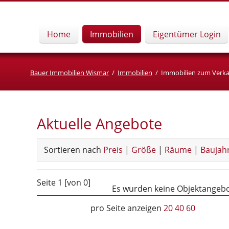
Home
Immobilien
Eigentümer Login
Bauer Immobilien Wismar
Immobilien
Immobilien zum Verkau
Aktuelle Angebote
Sortieren nach
Preis
|
Größe
|
Räume
|
Baujah
Seite 1 [von 0]
Es wurden keine Objektangebot
pro Seite anzeigen
20
40
60