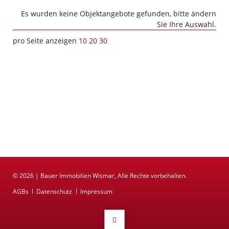
Es wurden keine Objektangebote gefunden, bitte ändern
Sie Ihre Auswahl.
pro Seite anzeigen
10
20
30
© 2026 | Bauer Immobilien Wismar, Alle Rechte vorbehalten.
Navigation
AGBs
Datenschutz
Impressum
überspringen