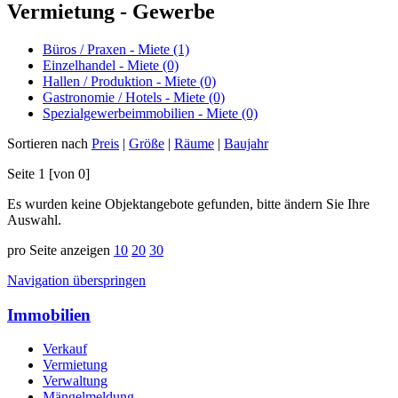
Vermietung - Gewerbe
Büros / Praxen - Miete (1)
Einzelhandel - Miete (0)
Hallen / Produktion - Miete (0)
Gastronomie / Hotels - Miete (0)
Spezialgewerbeimmobilien - Miete (0)
Sortieren nach
Preis
|
Größe
|
Räume
|
Baujahr
Seite 1 [von 0]
Es wurden keine Objektangebote gefunden, bitte ändern Sie Ihre
Auswahl.
pro Seite anzeigen
10
20
30
Navigation überspringen
Immobilien
Verkauf
Vermietung
Verwaltung
Mängelmeldung